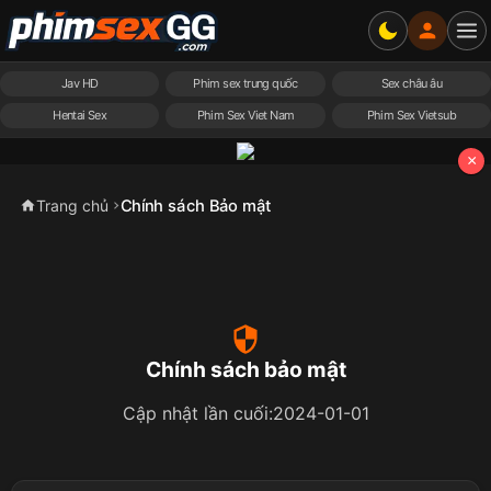
Jav HD
Phim sex trung quốc
Sex châu âu
Hentai Sex
Phim Sex Viet Nam
Phim Sex Vietsub
×
Chính sách Bảo mật
Trang chủ
Chính sách bảo mật
Cập nhật lần cuối:2024-01-01