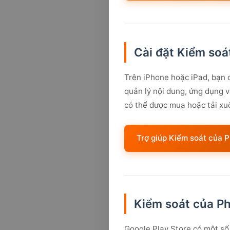
Cài đặt Kiểm soá
Trên iPhone hoặc iPad, bạn c
quản lý nội dung, ứng dụng v
có thể được mua hoặc tải xuố
Trợ giúp Kiểm soát của 
Kiểm soát của Ph
Google Play Store có một số