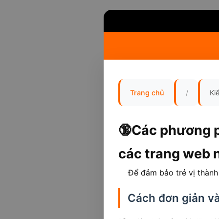
Trang chủ
/
Ki
🔞Các phương p
các trang web 
Để đảm bảo trẻ vị thành 
Cách đơn giản v